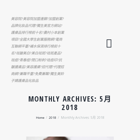
美容院?美容院加盟連鎖?加盟創業?
品牌化妝品代理?獨生美官方網站?
護膚品排行榜前十名?農村小本創業
項目?全國大學生創業服務網?電商
互聯網平臺?補水保濕排行榜前十
名?祛皺美白?美白祛斑?祛斑產品?
祛痘?青春痘?閉口粉刺?祛痘印?抗
皺護膚品?美容護膚?招代理?代理招
商網?兼職平臺?免費兼職?獨生美鈴
子嬌護膚品化妝品
MONTHLY ARCHIVES: 5月
2018
Home
2018
Monthly Archives: 5月 2018