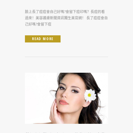
臉上長了痘痘會自己好嗎?會留下痘印嗎？長痘的看
過來！美容護膚新聞資訊獨生美官網！ 長了痘痘會自
己好嗎?會留下痘
READ MORE