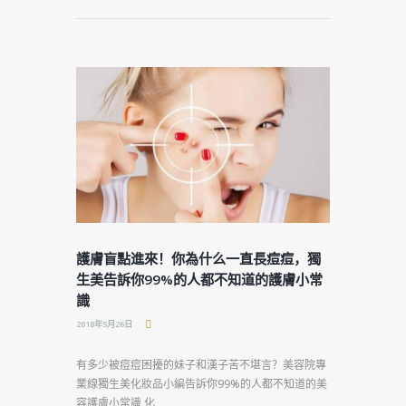
護膚盲點進來！你為什么一直長痘痘，獨
生美告訴你99%的人都不知道的護膚小常
識
2018年5月26日
有多少被痘痘困擾的妹子和漢子苦不堪言？美容院專
業線獨生美化妝品小編告訴你99%的人都不知道的美
容護膚小常識 化