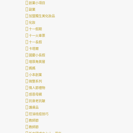
創業小項目
副業
加盟獨生美化妝品
化妝
十一假期
十一火車票
十一長假
卡塔爾
國慶小長假
增厚角質層
媽媽
小本創業
微整系列
情人節禮物
感恩母親
抗衰老抗皺
護膚品
控油祛痘技巧
教師節
教師節