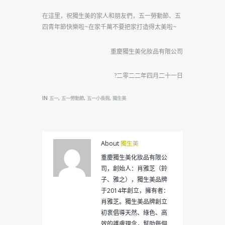
在這里，祝獨生美的家人和朋友們，五一勞動節、五
四青年節快樂啦~在家千萬不要把家打造得太美啦~
重慶獨生美化妝品有限公司
?二零二二年四月二十一日
IN
,
,
,
五一
五一勞動節
五一小長假
獨生美
About
獨生美
重慶獨生美化妝品有限公
司，創始人：肖雅芝（鈴
子、雅之），獨生美品牌
于2014年創立，擁有者：
肖雅芝。獨生美品牌創立
初衷倡導天然、綠色、高
效的護膚理念，幫助每個