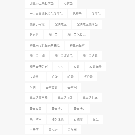
加盟獨生美化妝品
化妝品
十大專業線化妝品護膚品
抗衰老
護膚品
護膚小常識
控油祛痘
控油祛痘護膚品
激素臉
獨生美
獨生美化妝品
獨生美化妝品美白祛斑
獨生美品牌
獨生美官網
獨生美護膚品
獨生美眼霜
獨生美祛斑霜
痘痘
皮膚
皮膚保養
皮膚美白
眼袋
眼霜
祛斑霜
粉刺
美容護膚
美容院
美容院專業線
美容院加盟
美容院拓客
美白去黃
美白淡斑
美白祛斑
美白精華
補水保濕
防曬霜
雀斑
青春痘
黃褐斑
黑眼圈