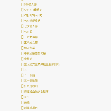
520情人節
5月14日母親節
C羅世界杯首秀
七夕戀愛攻略
七夕情人節
七夕節
三八女神節
三八婦女節
個人創業
中秋國慶雙節同慶
中秋節
豐太陽穴豐蘋果肌豐臉部凹陷
五一
五一假期
五一勞動節
什么是粉刺
修復紅血絲過敏肌膚
養生
兼職
創業好項目