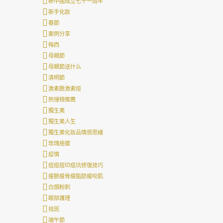
新中國成立七十一周年
新手化妝
春節
案例分享
梅西
母親節
母親節送什么
清明節
激素臉激素痘
熱搜榜推薦
獨生美
獨生美人生
獨生美化妝品情感思緒
玫瑰痤瘡
疫情
痘痘痘印痘坑修復技巧
瘦臉瘦骨瘦脂肪瘦咬肌
白頭粉刺
眼部護理
祛斑
端午節