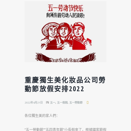
重慶獨生美化妝品公司勞
動節放假安排2022
IN
,
,
2022年4月21日
五一
五一假期
五一勞動節
各位獨生美的家人們：
“五一勞動節”“五四青年節”小長假來了，根據國家節假