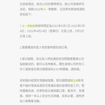
日放假規定，結合公司的實際情況，經公司領導研究
決定，現將2022年
勞動節、五四青年節放假通知
五一
告知如下：
1.
放假時間定為2022年5月1日-2022年5月
五一勞動節
4日；2022年4月24日（星期日）正常上班，5月5日
正常上班。
2.需要備貨的家人們抓緊時間安排訂單。
3.節日期間，各位家人們如遇到任何問題需要總公司
協助解決的，都可以及時聯系，獨生美總公司所有工
作人員將會在節日期間保持24小時開機，請知曉。
目前國內疫情形勢嚴峻復雜，節日期間請
新老
獨生美
客戶做好增強自我防范意識及做好疫情防疫工作；堅
持健康自測、科學防疫正確佩戴口罩、勤洗手、常通
風、保持一米以上安全社交距離，如非必要，避免參
加人群聚集活動。