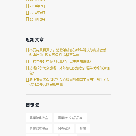
2018年7月
2018年6月
2018年5月
近期文章
不要再買買買了，這款護膚寡肽精華解決你皮膚敏感|
缺水出油|脫屑有痘印 價格更美麗
【獨生美】中藥面膜真的可以美白祛斑嗎？
皮膚暗黃怎么護膚，才能變白又變美？獨生美教你這樣
做！
臉上有斑怎么消除？美白淡斑哪個牌子好用？獨生美與
你分享美容護膚那些事
標簽云
專業線化妝品
專業線化妝品品牌
專業線護膚品
保養秘籍
創業