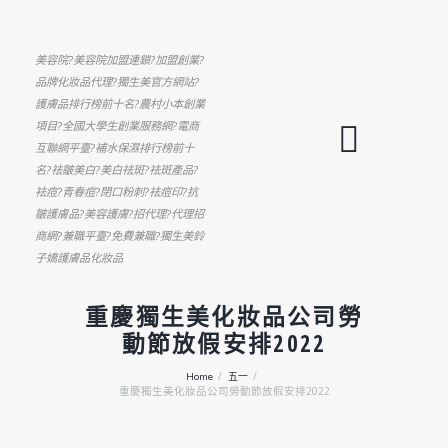
美容院?美容院加盟連鎖?加盟創業?
品牌化妝品代理?獨生美官方網站?
護膚品排行榜前十名?農村小本創業
項目?全國大學生創業服務網?電商
互聯網平臺?補水保濕排行榜前十
名?祛皺美白?美白祛斑?祛斑產品?
祛痘?青春痘?閉口粉刺?祛痘印?抗
皺護膚品?美容護膚?招代理?代理招
商網?兼職平臺?免費兼職?獨生美鈴
子嬌護膚品化妝品
重慶獨生美化妝品公司勞
動節放假安排2022
Home
五一
重慶獨生美化妝品公司勞動節放假安排2022