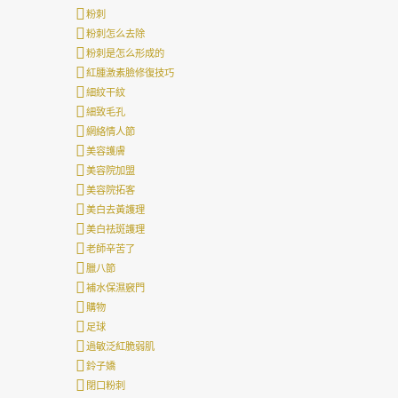
粉刺
粉刺怎么去除
粉刺是怎么形成的
紅腫激素臉修復技巧
細紋干紋
細致毛孔
網絡情人節
美容護膚
美容院加盟
美容院拓客
美白去黃護理
美白祛斑護理
老師辛苦了
臘八節
補水保濕竅門
購物
足球
過敏泛紅脆弱肌
鈴子嬌
閉口粉刺