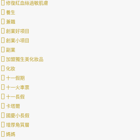
修復紅血絲過敏肌膚
養生
兼職
創業好項目
創業小項目
副業
加盟獨生美化妝品
化妝
十一假期
十一火車票
十一長假
卡塔爾
國慶小長假
增厚角質層
媽媽