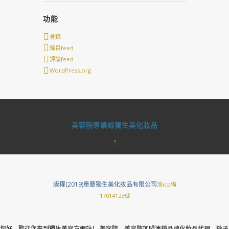
功能
登錄
條目feed
評論feed
WordPress.org
美容院專業線獨生美化妝品
?
版權(2019)重慶獨生美化妝品有限公司
渝icp備
17014123號
您好，歡迎您來到獨生美官方網站！ 美容院，美容院加盟連鎖品牌化妝品代理，鈴子