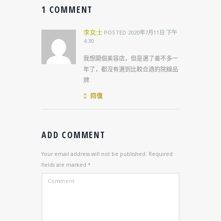
1 COMMENT
李女士
POSTED
2020年7月11日
下午
4:30
我想開個美容店，但是選了差不多一
年了，都沒有選到比較合適的院線品
牌
回復
ADD COMMENT
Your email address will not be published. Required
fields are marked *