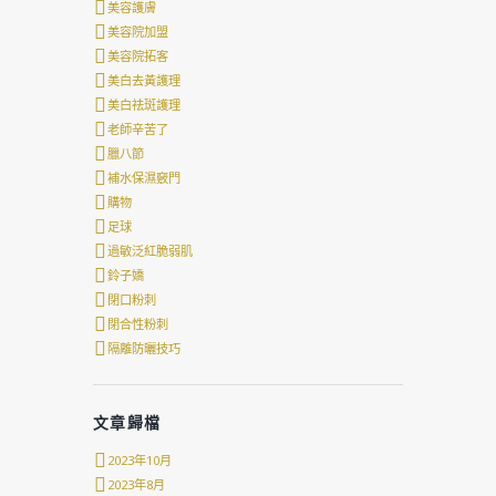
美容護膚
美容院加盟
美容院拓客
美白去黃護理
美白祛斑護理
老師辛苦了
臘八節
補水保濕竅門
購物
足球
過敏泛紅脆弱肌
鈴子嬌
閉口粉刺
閉合性粉刺
隔離防曬技巧
文章歸檔
2023年10月
2023年8月