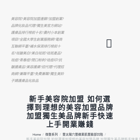
美容院?美容院加盟連鎖?加盟創業?
品牌化妝品代理?獨生美官方網站?
護膚品排行榜前十名?農村小本創業
項目?全國大學生創業服務網?電商
互聯網平臺?補水保濕排行榜前十
名?祛皺美白?美白祛斑?祛斑產品?
祛痘?青春痘?閉口粉刺?祛痘印?抗
皺護膚品?美容護膚?招代理?代理招
商網?兼職平臺?免費兼職?獨生美鈴
子嬌護膚品化妝品
新手美容院加盟 如何選
擇到理想的美容加盟品牌
加盟獨生美品牌新手快速
上手開業賺錢
Home
微整系列
豐太陽穴豐蘋果肌豐臉部凹陷
新手美容院加盟 如何選擇到理想的美容加盟品牌 加盟獨生美品牌新手快速