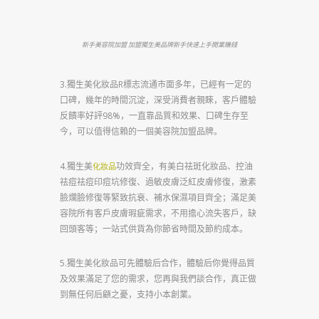
新手美容院加盟 加盟獨生美品牌新手快速上手開業賺錢
3.獨生美化妝品R標志流通市面多年，已經有一定的
口碑，幾年的時間沉淀，深受消費者親睞，客戶體驗
反饋率好評98%，一直靠品質和效果、口碑生存至
今，可以值得信賴的一個美容院加盟品牌。
4.獨生美
功效齊全，有美白祛斑化妝品、控油
化妝品
祛痘祛痘印痘坑修復、過敏皮膚泛紅皮膚修復，激素
臉爛臉修復等緊致抗衰、補水保濕項目齊全；滿足美
容院所有客戶皮膚瑕疵需求，不用擔心流失客戶，缺
回頭客等；一站式供貨為你節省時間及節約成本。
5.獨生美化妝品可先體驗后合作，體驗后你覺得品質
及效果滿足了您的需求，您再與我們談合作，真正做
到無任何后顧之憂，支持小本創業。