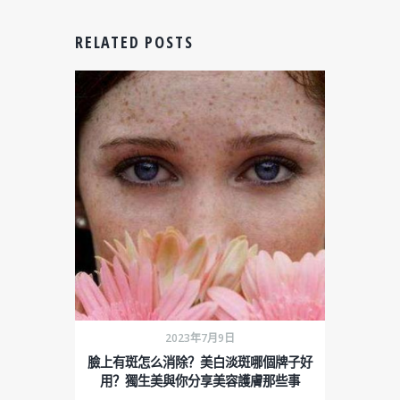
RELATED POSTS
2023年7月9日
臉上有斑怎么消除？美白淡斑哪個牌子好
用？獨生美與你分享美容護膚那些事