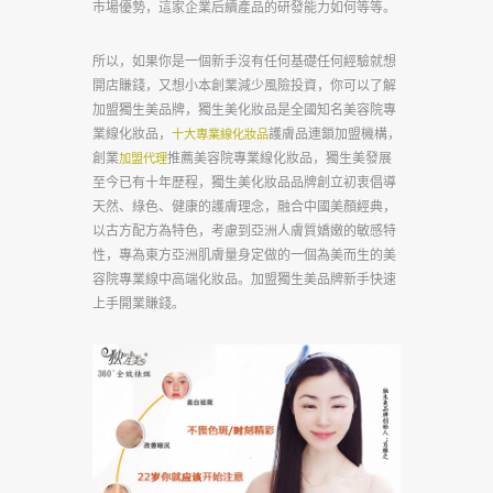
市場優勢，這家企業后續產品的研發能力如何等等。
所以，如果你是一個新手沒有任何基礎任何經驗就想
開店賺錢，又想小本創業減少風險投資，你可以了解
加盟獨生美品牌，獨生美化妝品是全國知名美容院專
業線化妝品，
護膚品連鎖加盟機構，
十大專業線化妝品
創業
推薦美容院專業線化妝品，獨生美發展
加盟代理
至今已有十年歷程，獨生美化妝品品牌創立初衷倡導
天然、綠色、健康的護膚理念，融合中國美顏經典，
以古方配方為特色，考慮到亞洲人膚質嬌嫩的敏感特
性，專為東方亞洲肌膚量身定做的一個為美而生的美
容院專業線中高端化妝品。加盟獨生美品牌新手快速
上手開業賺錢。