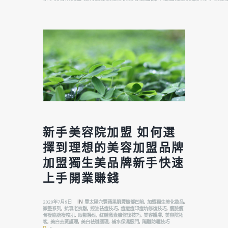
新手美容院加盟 如何選
擇到理想的美容加盟品牌
加盟獨生美品牌新手快速
上手開業賺錢
IN
,
,
2020年7月9日
豐太陽穴豐蘋果肌豐臉部凹陷
加盟獨生美化妝品
,
,
,
,
微整系列
抗衰老抗皺
控油祛痘技巧
痘痘痘印痘坑修復技巧
瘦臉瘦
,
,
,
,
骨瘦脂肪瘦咬肌
眼部護理
紅腫激素臉修復技巧
美容護膚
美容院拓
,
,
,
,
客
美白去黃護理
美白祛斑護理
補水保濕竅門
隔離防曬技巧