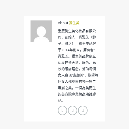
About
獨生美
重慶獨生美化妝品有限公
司，創始人：肖雅芝（鈴
子、雅之），獨生美品牌
于2014年創立，擁有者：
肖雅芝。獨生美品牌創立
初衷倡導天然、綠色、高
效的護膚理念，幫助每個
女人實現“素顏美”，期望每
個女人都能擁有獨一無二
專屬之美，一個為美而生
的美容院專業線高端護膚
品。