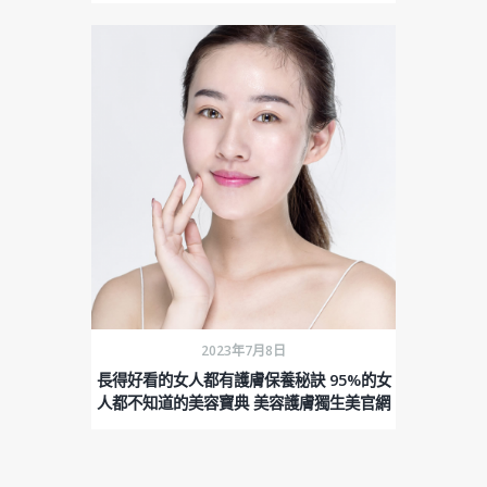
2023年7月8日
長得好看的女人都有護膚保養秘訣 95%的女
人都不知道的美容寶典 美容護膚獨生美官網