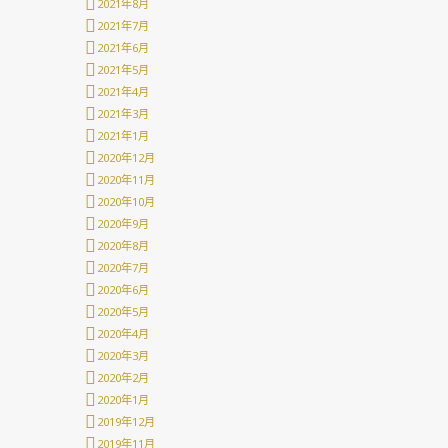
2021年8月
2021年7月
2021年6月
2021年5月
2021年4月
2021年3月
2021年1月
2020年12月
2020年11月
2020年10月
2020年9月
2020年8月
2020年7月
2020年6月
2020年5月
2020年4月
2020年3月
2020年2月
2020年1月
2019年12月
2019年11月