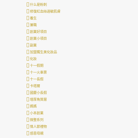
什么是粉刺
修復紅血絲過敏肌膚
養生
兼職
創業好項目
創業小項目
副業
加盟獨生美化妝品
化妝
十一假期
十一火車票
十一長假
卡塔爾
國慶小長假
增厚角質層
媽媽
小本創業
微整系列
情人節禮物
感恩母親