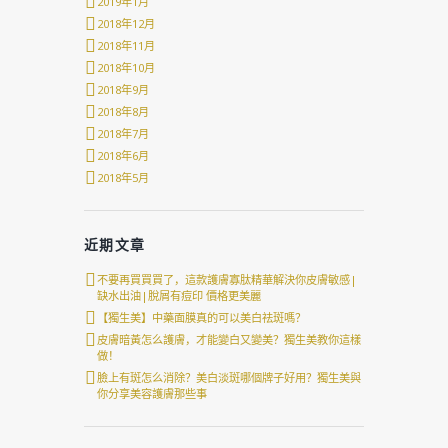
2019年1月
2018年12月
2018年11月
2018年10月
2018年9月
2018年8月
2018年7月
2018年6月
2018年5月
近期文章
不要再買買買了，這款護膚寡肽精華解決你皮膚敏感|
缺水出油|脫屑有痘印 價格更美麗
【獨生美】中藥面膜真的可以美白祛斑嗎？
皮膚暗黃怎么護膚，才能變白又變美？獨生美教你這樣
做！
臉上有斑怎么消除？美白淡斑哪個牌子好用？獨生美與
你分享美容護膚那些事