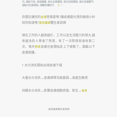
,
,
,
,
,
,
巧
細紋干紋
美容護膚
美白去黃護理
美白祛斑護理
補水保濕竅門
,
過敏泛紅脆弱肌
隔離防曬技巧
1
你還在讓你的
受傷害嗎?讓皮膚變光滑的幾個小妙
皮膚
招你知道嗎?
獨生美官網
美容護膚
現在工作的人越來越忙，工作以及生活壓力的增大,越
來越多的人學會了熬夜，有了一次熬夜就會有第二
次，每天
皮膚也會開始走上下坡路了，面臨以下
熬夜
皮膚困擾。
1.水分流失開始出現皮膚干燥
大量水分流失→皮膚屏障功能變弱→易產生敏感
持續水分流失→影響皮膚細胞修復、新生→
衰老
美容護膚獨生美官網