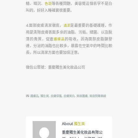
糙、暗沉、
等各種問題，美容覺這個名字不是白
色斑
叫的，好好入睡確實很重要。
4.面部皮膚清潔徹底，
是最重要的基礎護理，作
清潔
用是清除皮膚表面多余的油脂、污垢、細菌、以及脫
落的角質，促進
的吸收。因為面部皮脂腺發
護膚品
達，分泌的油脂也比較多，暴露在空氣中的時間比較
長，所以清潔方面也要加倍注意。
微信公眾號：重慶獨生美化妝品公司
IN
,
,
,
,
,
護膚品
獨生美
皮膚保養
皮膚美白
美容護膚
美容院專業線
About
獨生美
重慶獨生美化妝品有限公