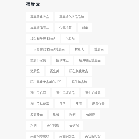
標簽云
專業線化妝品
專業線化妝品品牌
專業線護膚品
保養秘籍
創業
加盟獨生美化妝品
化妝品
十大專業線化妝品護膚品
抗衰老
護膚品
護膚小常識
控油祛痘
控油祛痘護膚品
激素臉
獨生美
獨生美化妝品
獨生美化妝品美白祛斑
獨生美品牌
獨生美官網
獨生美護膚品
獨生美眼霜
獨生美祛斑霜
痘痘
皮膚
皮膚保養
皮膚美白
眼袋
眼霜
祛斑霜
粉刺
美容護膚
美容院
美容院專業線
美容院加盟
美容院拓客