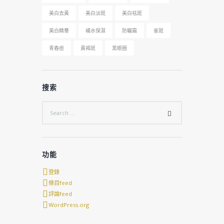
美白去黃
美白淡斑
美白祛斑
美白精華
補水保濕
防曬霜
雀斑
青春痘
黃褐斑
黑眼圈
搜索
功能
登錄
條目feed
評論feed
WordPress.org