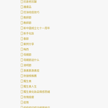
抗衰老抗皺
護膚品
控油祛痘技巧
教師節
教師節
新中國成立七十一周年
新手化妝
春節
案例分享
梅西
母親節
母親節送什么
清明節
激素臉激素痘
熱搜榜推薦
獨生美
獨生美人生
獨生美化妝品情感思緒
玫瑰痤瘡
疫情
痘痘痘印痘坑修復技巧