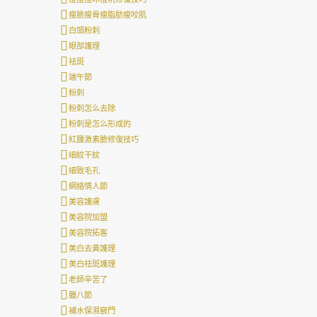
瘦臉瘦骨瘦脂肪瘦咬肌
白頭粉刺
眼部護理
祛斑
端午節
粉刺
粉刺怎么去除
粉刺是怎么形成的
紅腫激素臉修復技巧
細紋干紋
細致毛孔
網絡情人節
美容護膚
美容院加盟
美容院拓客
美白去黃護理
美白祛斑護理
老師辛苦了
臘八節
補水保濕竅門