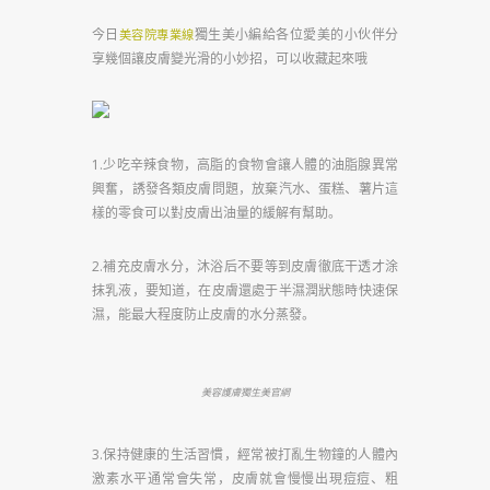
今日
獨生美小編給各位愛美的小伙伴分
美容院專業線
享幾個讓皮膚變光滑的小妙招，可以收藏起來哦
1.少吃辛辣食物，高脂的食物會讓人體的油脂腺異常
興奮，誘發各類皮膚問題，放棄汽水、蛋糕、薯片這
樣的零食可以對皮膚出油量的緩解有幫助。
2.補充皮膚水分，沐浴后不要等到皮膚徹底干透才涂
抹乳液，要知道，在皮膚還處于半濕潤狀態時快速保
濕，能最大程度防止皮膚的水分蒸發。
美容護膚獨生美官網
3.保持健康的生活習慣，經常被打亂生物鐘的人體內
激素水平通常會失常，皮膚就會慢慢出現痘痘、粗