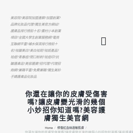
美容院?美容院加盟連鎖?加盟創業?
品牌化妝品代理?獨生美官方網站?
護膚品排行榜前十名?農村小本創業
項目?全國大學生創業服務網?電商
互聯網平臺?補水保濕排行榜前十
名?祛皺美白?美白祛斑?祛斑產品?
祛痘?青春痘?閉口粉刺?祛痘印?抗
皺護膚品?美容護膚?招代理?代理招
商網?兼職平臺?免費兼職?獨生美鈴
子嬌護膚品化妝品
你還在讓你的皮膚受傷害
嗎?讓皮膚變光滑的幾個
小妙招你知道嗎?美容護
膚獨生美官網
Home
修復紅血絲過敏肌膚
你還在讓你的皮膚受傷害嗎?讓皮膚變光滑的幾個小妙招你知道嗎?美容護膚