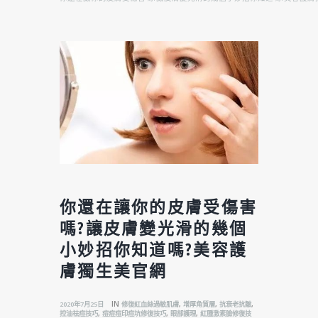
你還在讓你的皮膚受傷害
嗎?讓皮膚變光滑的幾個
小妙招你知道嗎?美容護
膚獨生美官網
IN
,
,
,
2020年7月25日
修復紅血絲過敏肌膚
增厚角質層
抗衰老抗皺
,
,
,
控油祛痘技巧
痘痘痘印痘坑修復技巧
眼部護理
紅腫激素臉修復技