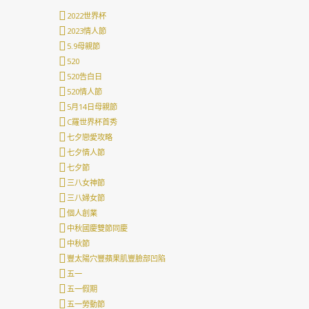
2022世界杯
2023情人節
5.9母親節
520
520告白日
520情人節
5月14日母親節
C羅世界杯首秀
七夕戀愛攻略
七夕情人節
七夕節
三八女神節
三八婦女節
個人創業
中秋國慶雙節同慶
中秋節
豐太陽穴豐蘋果肌豐臉部凹陷
五一
五一假期
五一勞動節