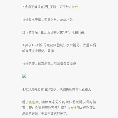
2.皮膚干燥就會彈性下降出現干紋、
細紋
持續缺水干燥→深層皺紋、皮膚松弛
難怪熬夜后，眼周臉部看起來“垮”、無精打采。
3.熬夜1天后你的死皮細胞無法及時脫落，大量堆積
就會使皮膚粗糙、緊繃
持續熬夜→堵塞毛孔→引發痘痘等問題
4.水分流失皮膚油分增多、代謝失衡就會毛孔粗大
看了
小編給大家分享的幾個熬夜對皮膚的傷
獨生美
害，現在你還想著熬夜嗎？特別是
朋友們熬夜是
女性
皮膚的天敵，千萬不要再熬夜了。