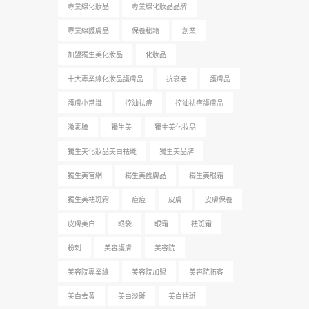
專業線化妝品
專業線化妝品品牌
專業線護膚品
保養秘籍
創業
加盟獨生美化妝品
化妝品
十大專業線化妝品護膚品
抗衰老
護膚品
護膚小常識
控油祛痘
控油祛痘護膚品
激素臉
獨生美
獨生美化妝品
獨生美化妝品美白祛斑
獨生美品牌
獨生美官網
獨生美護膚品
獨生美眼霜
獨生美祛斑霜
痘痘
皮膚
皮膚保養
皮膚美白
眼袋
眼霜
祛斑霜
粉刺
美容護膚
美容院
美容院專業線
美容院加盟
美容院拓客
美白去黃
美白淡斑
美白祛斑