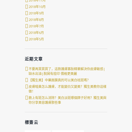
2018年11月
2018年10月
2018年9月
2018年8月
2018年7月
2018年6月
2018年5月
近期文章
不要再買買買了，這款護膚寡肽精華解決你皮膚敏感|
缺水出油|脫屑有痘印 價格更美麗
【獨生美】中藥面膜真的可以美白祛斑嗎？
皮膚暗黃怎么護膚，才能變白又變美？獨生美教你這樣
做！
臉上有斑怎么消除？美白淡斑哪個牌子好用？獨生美與
你分享美容護膚那些事
標簽云