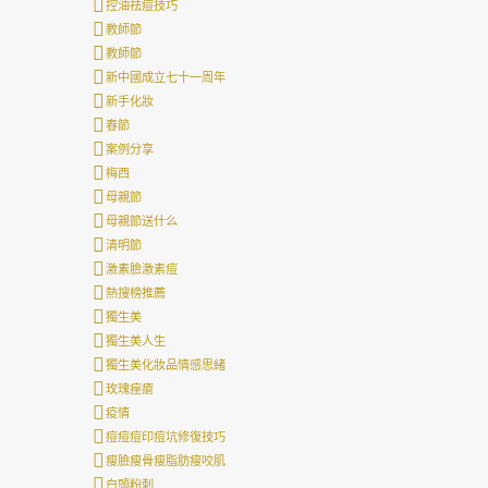
控油祛痘技巧
教師節
教師節
新中國成立七十一周年
新手化妝
春節
案例分享
梅西
母親節
母親節送什么
清明節
激素臉激素痘
熱搜榜推薦
獨生美
獨生美人生
獨生美化妝品情感思緒
玫瑰痤瘡
疫情
痘痘痘印痘坑修復技巧
瘦臉瘦骨瘦脂肪瘦咬肌
白頭粉刺