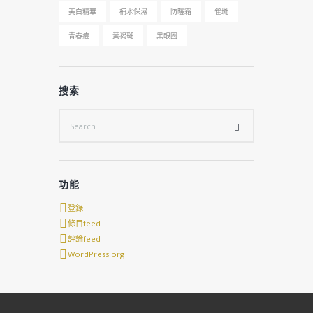
美白精華
補水保濕
防曬霜
雀斑
青春痘
黃褐斑
黑眼圈
搜索
功能
登錄
條目feed
評論feed
WordPress.org