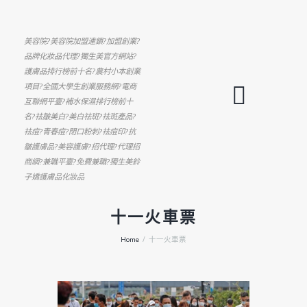
美容院?美容院加盟連鎖?加盟創業?
品牌化妝品代理?獨生美官方網站?
護膚品排行榜前十名?農村小本創業
項目?全國大學生創業服務網?電商
互聯網平臺?補水保濕排行榜前十
名?祛皺美白?美白祛斑?祛斑產品?
祛痘?青春痘?閉口粉刺?祛痘印?抗
皺護膚品?美容護膚?招代理?代理招
商網?兼職平臺?免費兼職?獨生美鈴
子嬌護膚品化妝品
十一火車票
Home
十一火車票