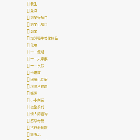
養生
兼職
創業好項目
創業小項目
副業
加盟獨生美化妝品
化妝
十一假期
十一火車票
十一長假
卡塔爾
國慶小長假
增厚角質層
媽媽
小本創業
微整系列
情人節禮物
感恩母親
抗衰老抗皺
護膚品