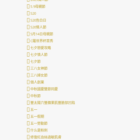
5.9母親節
520
520告白日
520情人節
5月14日母親節
C羅世界杯首秀
七夕戀愛攻略
七夕情人節
七夕節
三八女神節
三八婦女節
個人創業
中秋國慶雙節同慶
中秋節
豐太陽穴豐蘋果肌豐臉部凹陷
五一
五一假期
五一勞動節
什么是粉刺
修復紅血絲過敏肌膚