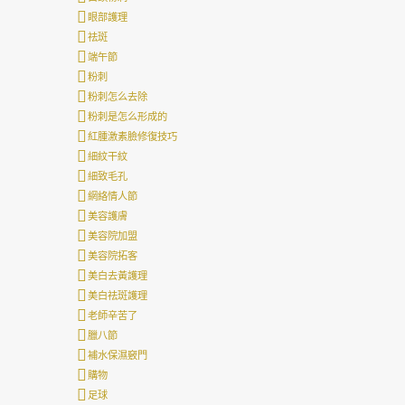
眼部護理
祛斑
端午節
粉刺
粉刺怎么去除
粉刺是怎么形成的
紅腫激素臉修復技巧
細紋干紋
細致毛孔
網絡情人節
美容護膚
美容院加盟
美容院拓客
美白去黃護理
美白祛斑護理
老師辛苦了
臘八節
補水保濕竅門
購物
足球