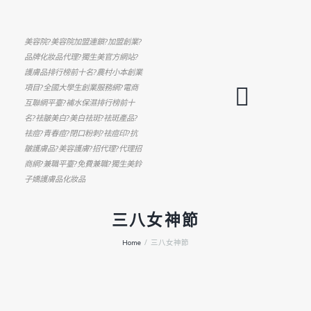
美容院?美容院加盟連鎖?加盟創業?
品牌化妝品代理?獨生美官方網站?
護膚品排行榜前十名?農村小本創業
項目?全國大學生創業服務網?電商
互聯網平臺?補水保濕排行榜前十
名?祛皺美白?美白祛斑?祛斑產品?
祛痘?青春痘?閉口粉刺?祛痘印?抗
皺護膚品?美容護膚?招代理?代理招
商網?兼職平臺?免費兼職?獨生美鈴
子嬌護膚品化妝品
三八女神節
Home
三八女神節