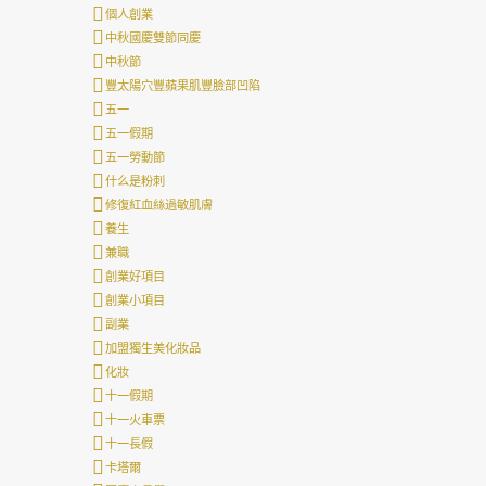
個人創業
中秋國慶雙節同慶
中秋節
豐太陽穴豐蘋果肌豐臉部凹陷
五一
五一假期
五一勞動節
什么是粉刺
修復紅血絲過敏肌膚
養生
兼職
創業好項目
創業小項目
副業
加盟獨生美化妝品
化妝
十一假期
十一火車票
十一長假
卡塔爾