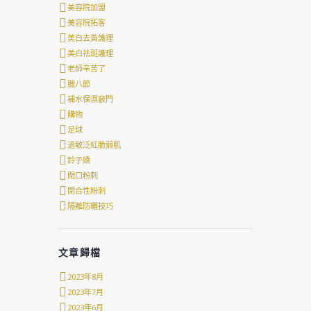
美容院加盟
美容院拓客
美白去黃護理
美白祛斑護理
老師辛苦了
臘八節
補水保濕竅門
購物
足球
過敏泛紅脆弱肌
鈴子嬌
閉口粉刺
閉合性粉刺
隔離防曬技巧
文章歸檔
2023年8月
2023年7月
2023年6月