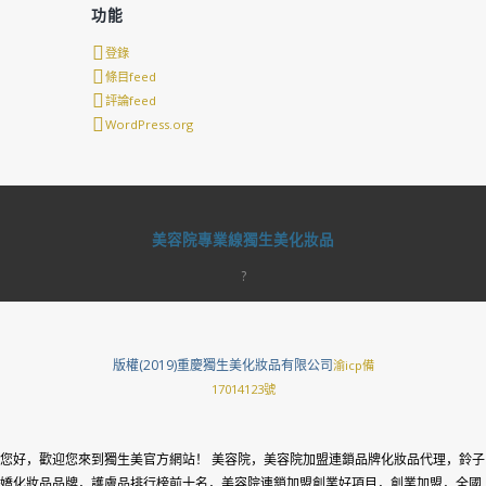
功能
登錄
條目feed
評論feed
WordPress.org
美容院專業線獨生美化妝品
?
版權(2019)重慶獨生美化妝品有限公司
渝icp備
17014123號
您好，歡迎您來到獨生美官方網站！ 美容院，美容院加盟連鎖品牌化妝品代理，鈴子
嬌化妝品品牌，護膚品排行榜前十名，美容院連鎖加盟創業好項目，創業加盟，全國