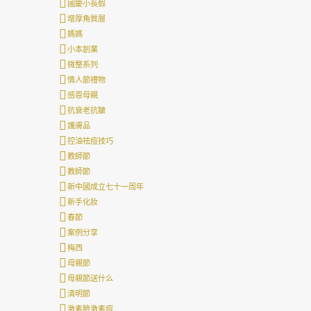
國慶小長假
增厚角質層
媽媽
小本創業
微整系列
情人節禮物
感恩母親
抗衰老抗皺
護膚品
控油祛痘技巧
教師節
教師節
新中國成立七十一周年
新手化妝
春節
案例分享
梅西
母親節
母親節送什么
清明節
激素臉激素痘