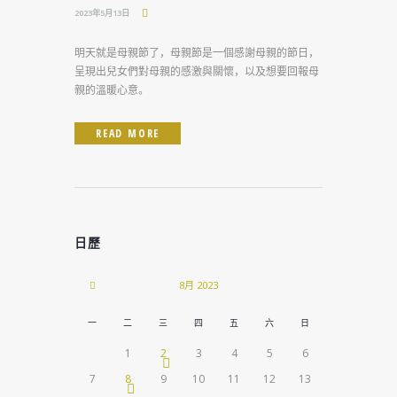
2023年5月13日
明天就是母親節了，母親節是一個感謝母親的節日，
呈現出兒女們對母親的感激與關懷，以及想要回報母
親的溫暖心意。
READ MORE
日歷
8月
2023
一
二
三
四
五
六
日
1
2
3
4
5
6
7
8
9
10
11
12
13