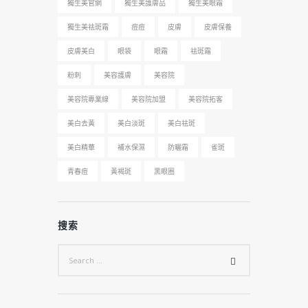
獨生美官網
獨生美護膚品
獨生美眼霜
獨生美祛斑霜
痘痘
皮膚
皮膚保養
皮膚美白
眼袋
眼霜
祛斑霜
粉刺
美容護膚
美容院
美容院專業線
美容院加盟
美容院拓客
美白去黃
美白淡斑
美白祛斑
美白精華
補水保濕
防曬霜
雀斑
青春痘
黃褐斑
黑眼圈
搜索