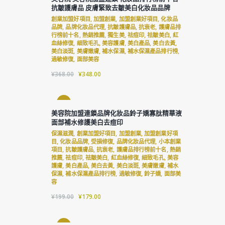
抗皺護膚品 皮膚緊致去皺美白化妝品品牌
,
,
,
創業加盟好項目
加盟創業
加盟創業好項目
化妝品
,
,
,
,
品牌
品牌化妝品代理
抗皺護膚品
抗衰老
護膚品排
,
,
,
,
,
行榜前十名
熱銷推薦
獨生美
祛痘印
祛皺美白
紅
,
,
,
,
,
血絲修復
細致毛孔
美容護膚
美白產品
美白去黃
,
,
,
,
美白淡斑
美膚嫩膚
補水保濕
補水保濕產品排行榜
,
過敏修復
面部美容
¥
368.00
¥
348.00
促銷中
美容院加盟連鎖品牌化妝品鈴子嬌寡肽精華液
面部補水修護美白去痘印
,
,
,
保濕滋潤
創業加盟好項目
加盟創業
加盟創業好項
,
,
,
,
目
化妝品品牌
受損修復
品牌化妝品代理
小本創業
,
,
,
,
項目
抗皺護膚品
抗衰老
護膚品排行榜前十名
熱銷
,
,
,
,
,
推薦
祛痘印
祛皺美白
紅血絲修復
細致毛孔
美容
,
,
,
,
,
護膚
美白產品
美白去黃
美白淡斑
美膚嫩膚
補水
,
,
,
,
保濕
補水保濕產品排行榜
過敏修復
鈴子嬌
面部美
容
¥
199.00
¥
179.00
促銷中